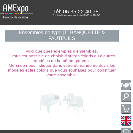
Tél: 06 35 22 40 78
Du lundi au vendredi, de 8h00 à 18h00
Ensembles de type [T] BANQUETTE &
FAUTEUILS
Voici quelques exemples d’ensembles.
Il vous est possible de choisir d’autres coloris ou d’autres
modèles de la même gamme.
Merci de nous indiquer dans votre demande de devis les
modèles et les coloris que vous souhaitez pour constituer
votre ensemble.