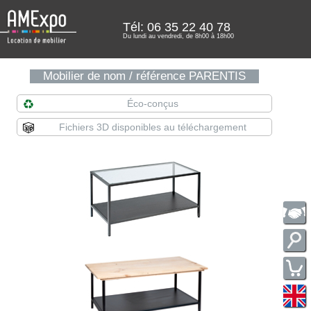
Tél: 06 35 22 40 78
Du lundi au vendredi, de 8h00 à 18h00
Mobilier de nom / référence PARENTIS
Éco-conçus
Fichiers 3D disponibles au téléchargement