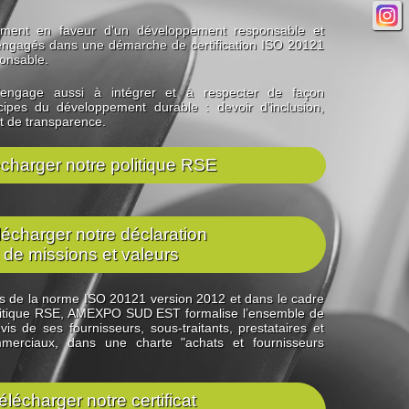
ment en faveur d'un développement responsable et
gagés dans une démarche de certification ISO 20121
ponsable.
gage aussi à intégrer et à respecter de façon
ncipes du développement durable : devoir d’inclusion,
 et de transparence.
charger notre politique RSE
écharger notre déclaration
de missions et valeurs
s de la norme ISO 20121 version 2012 et dans le cadre
olitique RSE, AMEXPO SUD EST formalise l’ensemble de
is de ses fournisseurs, sous-traitants, prestataires et
mmerciaux, dans une charte "achats et fournisseurs
élécharger notre certificat