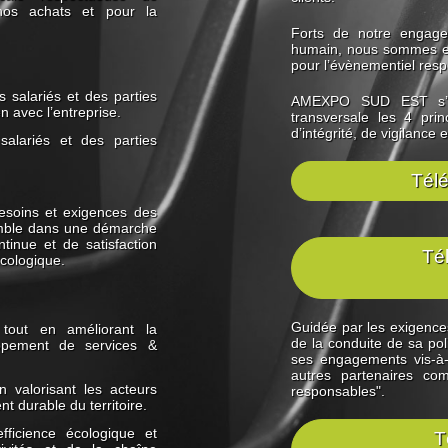
nos achats et pour la
Forts de notre engage
humain, nous sommes en
pour l’évènementiel res
s salariés et des parties
AMEXPO SUD EST s’en
n avec l’entreprise.
transversale les 4 pri
d’intégrité, de vigilance
salariés et des parties
Télé
besoins et exigences des
emble dans une démarche
ntinue et de satisfaction
Tél
écologique.
Guidée par les exigence
s tout en améliorant la
de la conduite de sa p
oppement de services &
ses engagements vis-à-v
autres partenaires co
n valorisant les acteurs
responsables".
t durable du territoire.
fficience écologique et
T