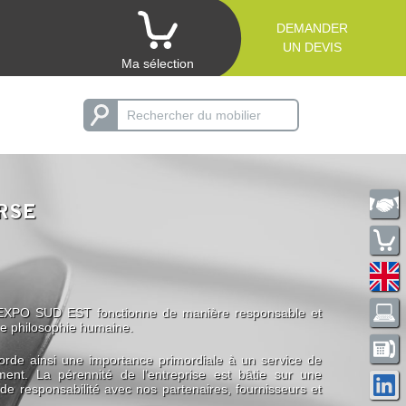
DEMANDER
UN DEVIS
Ma sélection
RSE
MEXPO SUD EST fonctionne de manière responsable et
ne philosophie humaine.
e ainsi une importance primordiale à un service de
ement. La pérennité de l’entreprise est bâtie sur une
 de responsabilité avec nos partenaires, fournisseurs et