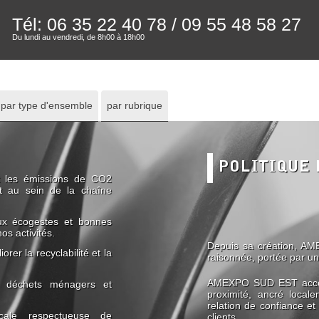
Tél: 06 35 22 40 78
/ 09 55 48 58 27
Du lundi au vendredi, de 8h00 à 18h00
par type d'ensemble
par rubrique
POLITIQUE 
 et les émissions de CO2
nt au sein de la chaîne
 aux écogestes et bonnes
os activités.
Depuis sa création, A
orer la recyclabilité et la
raisonnée, portée par u
AMEXPO SUD EST accord
os déchets ménagers et
proximité, ancré local
relation de confiance et
ocale respectueuse de
clients.