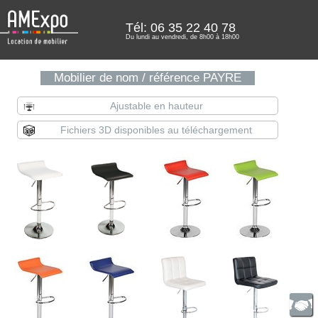
Tél: 06 35 22 40 78
Du lundi au vendredi, de 8h00 à 18h00
Mobilier de nom / référence PAYRE
Ajustable en hauteur
Fichiers 3D disponibles au téléchargement