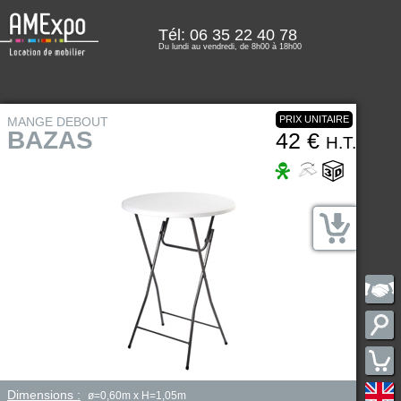
Tél: 06 35 22 40 78
Du lundi au vendredi, de 8h00 à 18h00
PRIX UNITAIRE
MANGE DEBOUT
BAZAS
42 €
H.T.
Dimensions :
ø=0,60m x H=1,05m