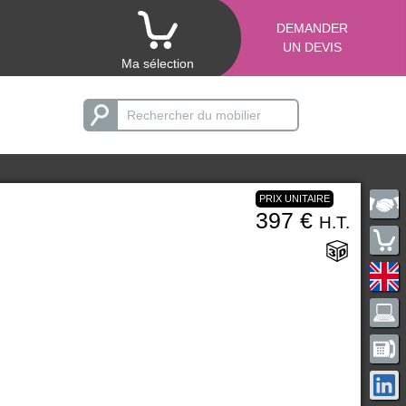
DEMANDER
UN DEVIS
Ma sélection
PRIX UNITAIRE
397 €
H.T.