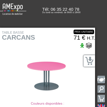
Tél: 06 35 22 40 78
Du lundi au vendredi, de 8h00 à 18h00
PRIX UNITAIRE
TABLE BASSE
CARCANS
71 €
H.T.
Couleurs disponibles :