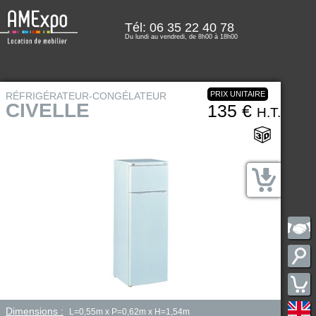
Tél: 06 35 22 40 78
Du lundi au vendredi, de 8h00 à 18h00
PRIX UNITAIRE
RÉFRIGÉRATEUR-CONGÉLATEUR
CIVELLE
135 €
H.T.
Dimensions :
L=0,55m x P=0,62m x H=1,54m