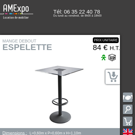
Tél: 06 35 22 40 78
Du lundi au vendredi, de 8h00 à 18h00
PRIX UNITAIRE
MANGE DEBOUT
ESPELETTE
84 €
H.T.
Dimensions :
L=0,60m x P=0,60m x H=1,10m