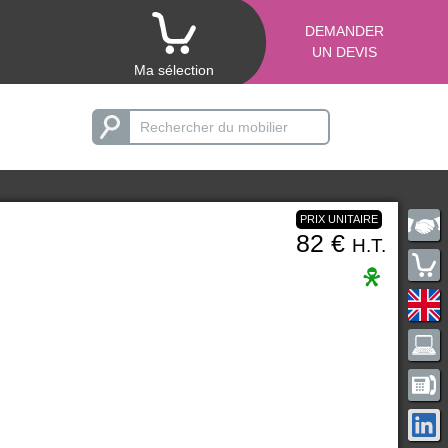
DEMANDER
UN DEVIS
Ma sélection
PRIX UNITAIRE
82 €
H.T.