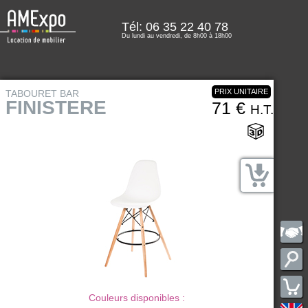
Tél: 06 35 22 40 78
Du lundi au vendredi, de 8h00 à 18h00
PRIX UNITAIRE
TABOURET BAR
FINISTERE
71 €
H.T.
Couleurs disponibles :