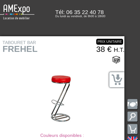
Tél: 06 35 22 40 78
Du lundi au vendredi, de 8h00 à 18h00
PRIX UNITAIRE
TABOURET BAR
FREHEL
38 €
H.T.
Couleurs disponibles :