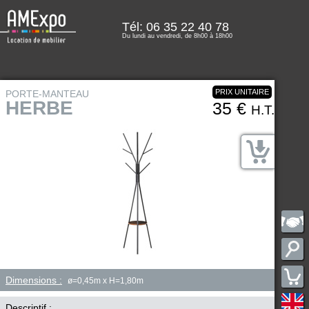
Tél: 06 35 22 40 78
Du lundi au vendredi, de 8h00 à 18h00
PRIX UNITAIRE
PORTE-MANTEAU
HERBE
35 €
H.T.
Dimensions :
ø=0,45m x H=1,80m
Descriptif :