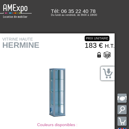
Tél: 06 35 22 40 78
Du lundi au vendredi, de 8h00 à 18h00
PRIX UNITAIRE
VITRINE HAUTE
HERMINE
183 €
H.T.
Couleurs disponibles :