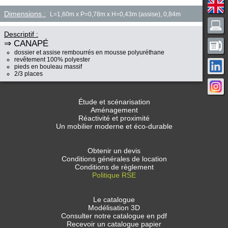
Dimensions :
L=1,60m x P=0,78m x H=0,43m (assise), 0,84m
Descriptif :
⇒ CANAPÉ
dossier et assise rembourrés en mousse polyuréthane
revêtement 100% polyester
pieds en bouleau massif
2/3 places
Étude et scénarisation
Aménagement
Réactivité et proximité
Un mobilier moderne et éco-durable
Obtenir un devis
Conditions générales de location
Conditions de règlement
Politique RSE
Le catalogue
Modélisation 3D
Consulter notre catalogue en pdf
Recevoir un catalogue papier