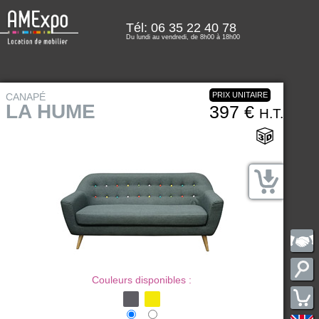
Tél: 06 35 22 40 78
Du lundi au vendredi, de 8h00 à 18h00
PRIX UNITAIRE
CANAPÉ
LA HUME
397 €
H.T.
Couleurs disponibles :