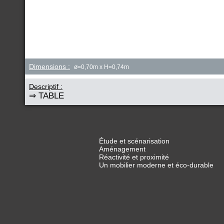
Dimensions :
ø=0,70m x H=0,74m
Descriptif :
⇒ TABLE
Étude et scénarisation
Aménagement
Réactivité et proximité
Un mobilier moderne et éco-durable