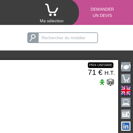
DEMANDER
UN DEVIS
Ma sélection
PRIX UNITAIRE
71 €
H.T.