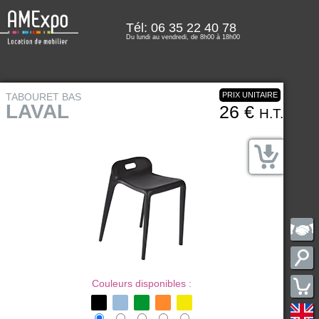
Tél: 06 35 22 40 78
Du lundi au vendredi, de 8h00 à 18h00
PRIX UNITAIRE
TABOURET BAS
LAVAL
26 €
H.T.
Couleurs disponibles :