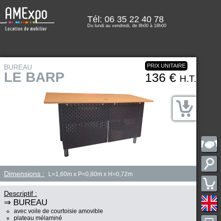
Tél: 06 35 22 40 78
Du lundi au vendredi, de 8h00 à 18h00
PRIX UNITAIRE
BUREAU
LE BARP
136 €
H.T.
Dimensions :
L=1,60m x P=0,80m x H=0,72m
Descriptif :
⇒ BUREAU
avec voile de courtoisie amovible
plateau mélaminé