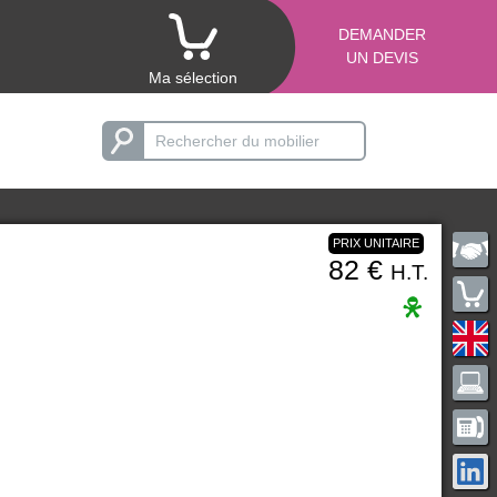
DEMANDER
UN DEVIS
Ma sélection
PRIX UNITAIRE
82 €
H.T.