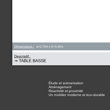
Dimensions :
ø=0,70m x H=0,40m
Descriptif :
⇒ TABLE BASSE
Étude et scénarisation
Aménagement
Réactivité et proximité
Un mobilier moderne et éco-durable