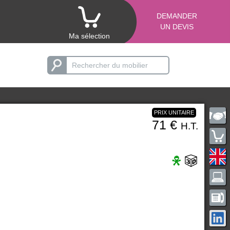
DEMANDER
UN DEVIS
Ma sélection
PRIX UNITAIRE
71 €
H.T.