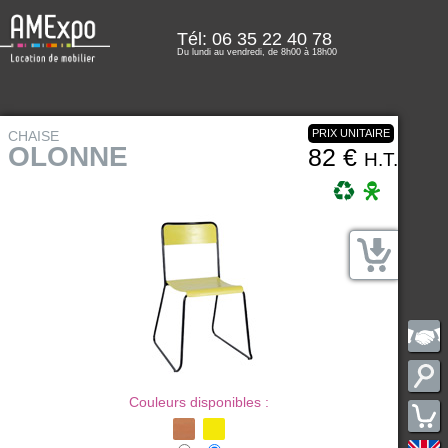
Tél: 06 35 22 40 78
Du lundi au vendredi, de 8h00 à 18h00
PRIX UNITAIRE
CHAISE
OLONNE
82 €
H.T.
Couleurs disponibles :