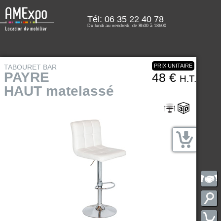
Tél: 06 35 22 40 78
Du lundi au vendredi, de 8h00 à 18h00
PRIX UNITAIRE
TABOURET BAR
PAYRE
48 €
H.T.
HAUT matelassé