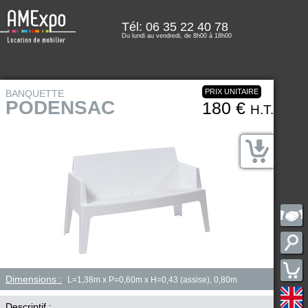
Tél: 06 35 22 40 78
Du lundi au vendredi, de 8h00 à 18h00
PRIX UNITAIRE
BANQUETTE
PODENSAC
180 €
H.T.
Dimensions :
L=1,38m x P=0,60m x H=0,43 (assise), 0,80m
Descriptif :