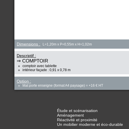
Dimensions :
L=1,20m x P=0,55m x H=1,02m
Descriptif :
⇒ COMPTOIR
comptoir avec tablette
intérieur façade : 0,91 x 0,78 m
Option :
Mat porte enseigne (format A4 paysage) = +16 € HT
Étude et scénarisation
Aménagement
Réactivité et proximité
Un mobilier moderne et éco-durable