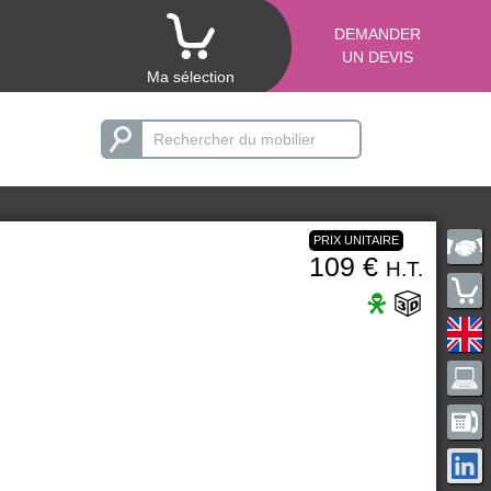
DEMANDER
UN DEVIS
Ma sélection
PRIX UNITAIRE
109 €
H.T.