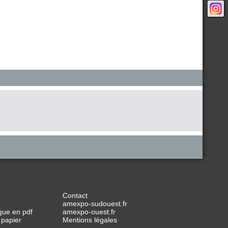
Contact
amexpo-sudouest.fr
gue en pdf
amexpo-ouest.fr
 papier
Mentions légales