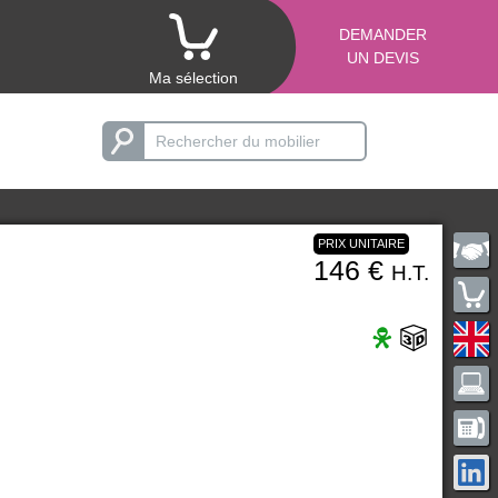
DEMANDER
UN DEVIS
Ma sélection
PRIX UNITAIRE
146 €
H.T.