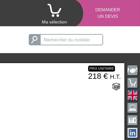
DEMANDER
UN DEVIS
Ma sélection
PRIX UNITAIRE
218 €
H.T.