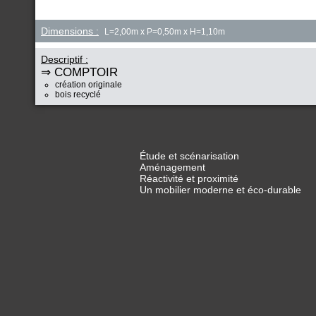
Dimensions :
L=2,00m x P=0,50m x H=1,10m
Descriptif :
⇒ COMPTOIR
création originale
bois recyclé
Étude et scénarisation
Aménagement
Réactivité et proximité
Un mobilier moderne et éco-durable