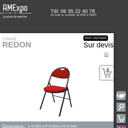
Tél: 06 35 22 40 78
Du lundi au vendredi, de 8h00 à 18h00
PRIX UNITAIRE
CHAISE
REDON
Sur devis
Dimensions :
L=0,46m x P=0,50m x H=0,44m