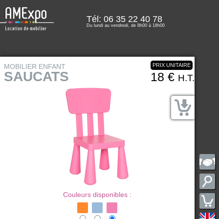
Tél: 06 35 22 40 78
Du lundi au vendredi, de 8h00 à 18h00
PRIX UNITAIRE
MOBILIER ENFANT
SAUCATS
18 €
H.T.
Couleurs disponibles :