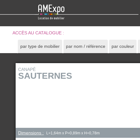
ACCÈS AU CATALOGUE :
par type de mobilier
par nom / référence
par couleur
CANAPÉ
SAUTERNES
Dimensions :
L=1,64m x P=0,89m x H=0,78m