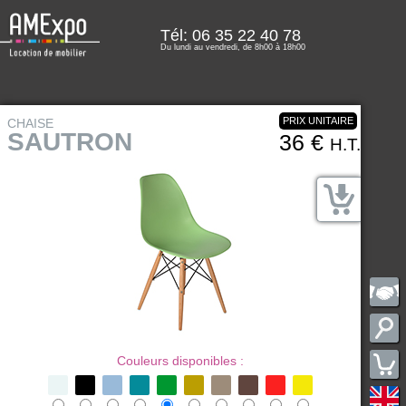
Tél: 06 35 22 40 78
Du lundi au vendredi, de 8h00 à 18h00
PRIX UNITAIRE
CHAISE
SAUTRON
36 €
H.T.
Couleurs disponibles :