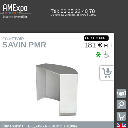
Tél: 06 35 22 40 78
Du lundi au vendredi, de 8h00 à 18h00
PRIX UNITAIRE
COMPTOIR
SAVIN PMR
181 €
H.T.
Dimensions :
L=1,50m x P=0,40m x H=0,90m