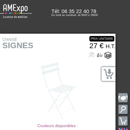
Tél: 06 35 22 40 78
Du lundi au vendredi, de 8h00 à 18h00
PRIX UNITAIRE
CHAISE
SIGNES
27 €
H.T.
Couleurs disponibles :