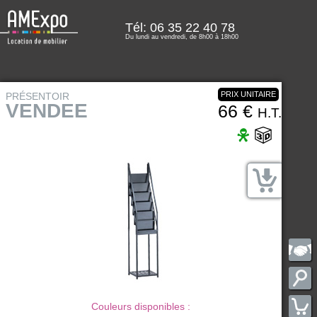
Tél: 06 35 22 40 78
Du lundi au vendredi, de 8h00 à 18h00
PRIX UNITAIRE
PRÉSENTOIR
VENDEE
66 €
H.T.
Couleurs disponibles :