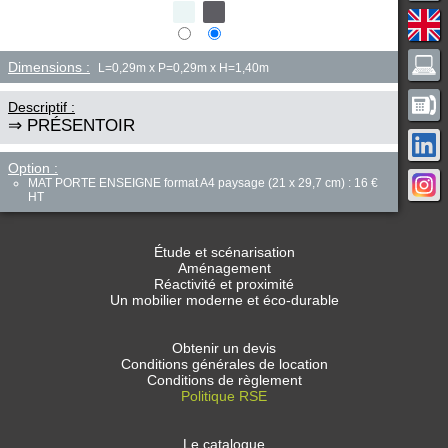
Dimensions :
L=0,29m x P=0,29m x H=1,40m
Descriptif :
⇒ PRÉSENTOIR
Option :
MAT PORTE ENSEIGNE format A4 paysage (21 x 29,7 cm) : 16 €
HT
Étude et scénarisation
Aménagement
Réactivité et proximité
Un mobilier moderne et éco-durable
Obtenir un devis
Conditions générales de location
Conditions de règlement
Politique RSE
Le catalogue